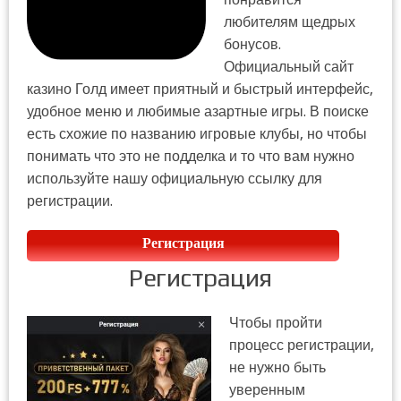
любителям щедрых
бонусов.
Официальный сайт
казино Голд имеет приятный и быстрый интерфейс,
удобное меню и любимые азартные игры. В поиске
есть схожие по названию игровые клубы, но чтобы
понимать что это не подделка и то что вам нужно
используйте нашу официальную ссылку для
регистрации.
Регистрация
Регистрация
Чтобы пройти
процесс регистрации,
не нужно быть
уверенным