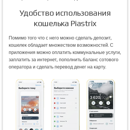
Удобство использования
кошелька Piastrix
Помимо того что с него можно сделать депозит,
кошелек обладает множеством возможностей. С
приложения можно оплатить коммунальные услуги,
заплатить за интернет, пополнить баланс сотового
оператора и сделать перевод денег на карту.