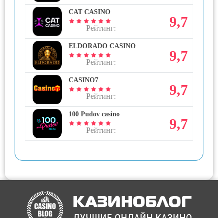
CAT CASINO
9,7
Рейтинг:
ELDORADO CASINO
9,7
Рейтинг:
CASINO7
9,7
Рейтинг:
100 Pudov casino
9,7
Рейтинг: