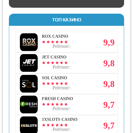
ТОП КАЗИНО
ROX CASINO
9,9
Рейтинг:
JET CASINO
9,8
Рейтинг:
SOL CASINO
9,8
Рейтинг:
FRESH CASINO
9,7
Рейтинг:
1XSLOTS CASINO
9,7
Рейтинг: