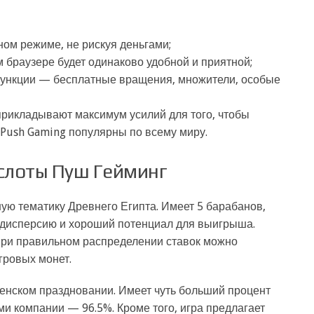
ом режиме, не рискуя деньгами;
браузере будет одинаково удобной и приятной;
функции — бесплатные вращения, множители, особые
прикладывают максимум усилий для того, чтобы
 Push Gaming популярны по всему миру.
слоты Пуш Гейминг
ую тематику Древнего Египта. Имеет 5 барабанов,
ю дисперсию и хороший потенциал для выигрыша.
При правильном распределении ставок можно
гровых монет.
венском праздновании. Имеет чуть больший процент
ми компании — 96.5%. Кроме того, игра предлагает