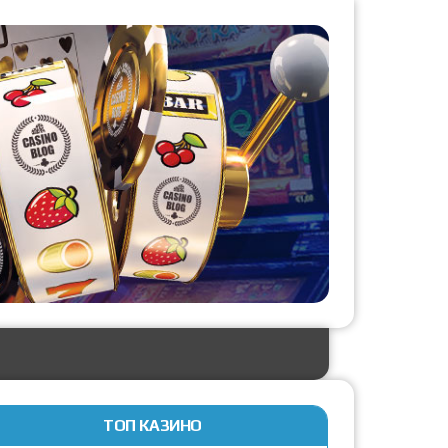
ТОП КАЗИНО