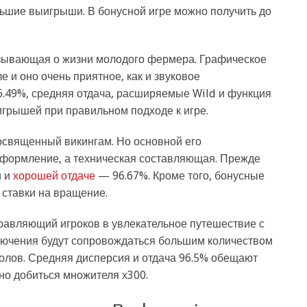
ьшие выигрыши. В бонусной игре можно получить до
азывающая о жизни молодого фермера. Графическое
и оно очень приятное, как и звуковое
6.49%, средняя отдача, расширяемые Wild и функция
грышей при правильном подходе к игре.
освященный викингам. Но основной его
оформление, а техническая составляющая. Прежде
и и
хорошей отдаче
— 96.67%. Кроме того, бонусные
 ставки на вращение.
равляющий игроков в увлекательное путешествие с
лючения будут сопровождаться большим количеством
лов. Средняя дисперсия и отдача 96.5% обещают
но добиться множителя х300.