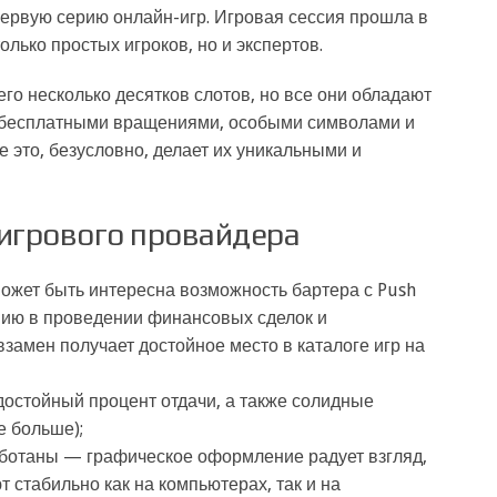
 первую серию онлайн-игр. Игровая сессия прошла в
лько простых игроков, но и экспертов.
го несколько десятков слотов, но все они обладают
 бесплатными вращениями, особыми символами и
 это, безусловно, делает их уникальными и
игрового провайдера
ожет быть интересна возможность бартера с Push
ию в проведении финансовых сделок и
замен получает достойное место в каталоге игр на
остойный процент отдачи, а также солидные
е больше);
ботаны — графическое оформление радует взгляд,
 стабильно как на компьютерах, так и на