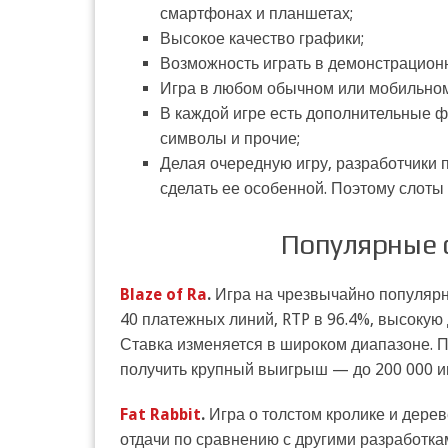
смартфонах и планшетах;
Высокое качество графики;
Возможность играть в демонстрационн
Игра в любом обычном или мобильном 
В каждой игре есть дополнительные 
символы и прочие;
Делая очередную игру, разработчики 
сделать ее особенной. Поэтому слоты
Популярные 
Blaze of Ra
.
Игра на чрезвычайно популярн
40 платежных линий, RTP в 96.4%, высоку
Ставка изменяется в широком диапазоне. 
получить крупный выигрыш — до 200 000 и
Fat Rabbit
.
Игра о толстом кролике и дере
отдачи по сравнению с другими разработка